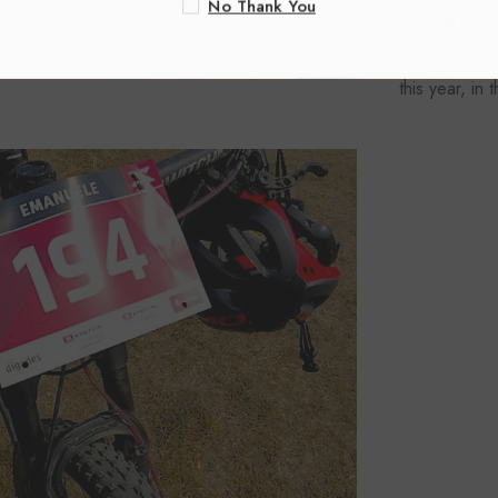
No 
bility, FIR is ready to amaze. After years of
The Bike 
e are finally ready with the...
The season h
this year, in