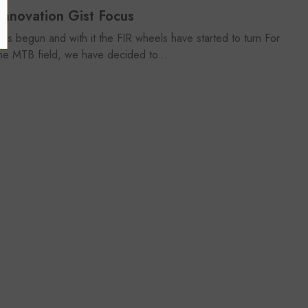
Thank You
Innovation Gist Focus
as begun and with it the FIR wheels have started to turn For
 the MTB field, we have decided to...