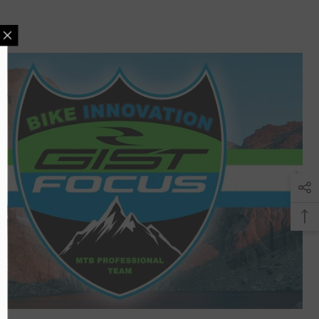
IR COMMUNITY
ve 10% off your first
er now!
UBMIT