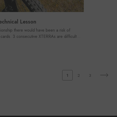
chnical Lesson
onship there would have been a risk of
he cards. 3 consecutive XTERRAs are difficult...
1
2
3