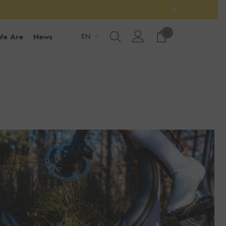
0 prodotti
0
e Are
News
EN
IT
EN