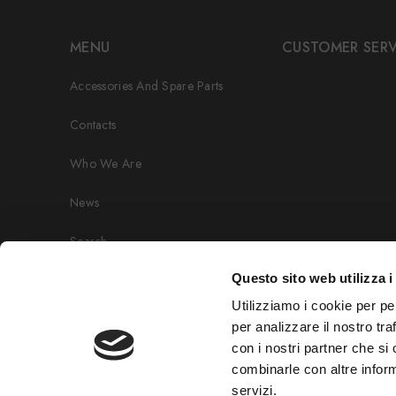
MENU
CUSTOMER SERV
Accessories And Spare Parts
Contacts
Who We Are
News
Search
Questo sito web utilizza i
Cookie
Utilizziamo i cookie per pe
Privacy Policy
per analizzare il nostro tra
con i nostri partner che si
combinarle con altre inform
servizi.