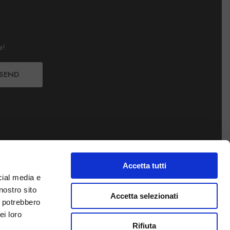
e!
SEND
Accetta tutti
cial media e
nostro sito
Accetta selezionati
i potrebbero
ei loro
Rifiuta