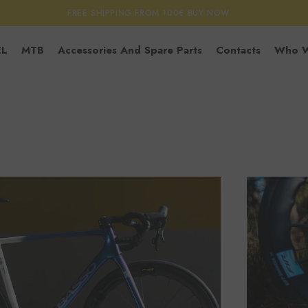
FREE SHIPPING FROM 100€
BUY NOW
EL
MTB
Accessories And Spare Parts
Contacts
Who W