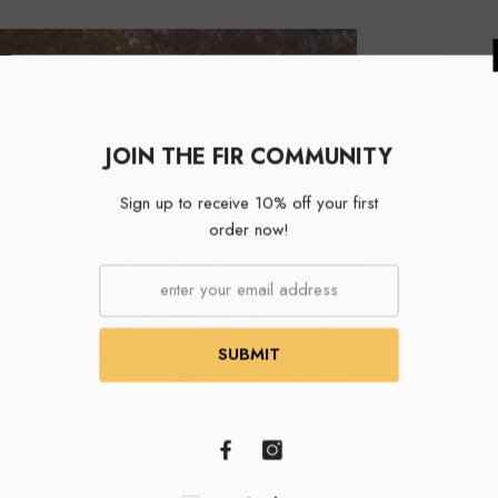
JOIN THE F
Sign up to recei
ord
S