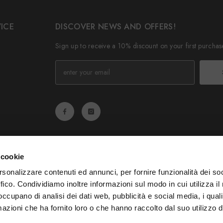
ICE
DISCOVER NEWS AND OFFERS!
Sign up to receive a 10% discount on your first purchas
 cookie
rsonalizzare contenuti ed annunci, per fornire funzionalità dei so
ffico. Condividiamo inoltre informazioni sul modo in cui utilizza il 
 occupano di analisi dei dati web, pubblicità e social media, i qual
azioni che ha fornito loro o che hanno raccolto dal suo utilizzo d