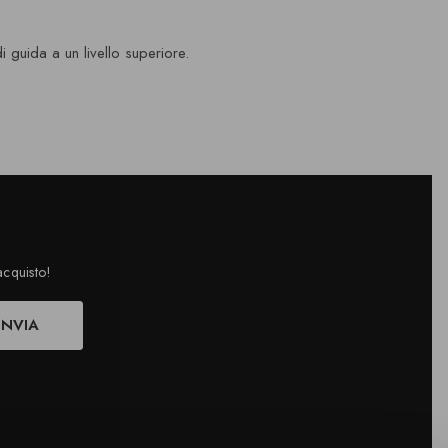
i guida a un livello superiore.
acquisto!
INVIA