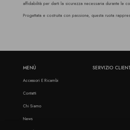
affidabilità per darti la sicurezza necessaria durante le co
Progettata e costruita con passione, questa ruota rapprese
MENÙ
SERVIZIO CLIEN
Accessori E Ricambi
Contatti
Chi Siamo
News