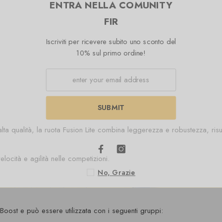
ENTRA NELLA COMUNIT
FIR
Iscriviti per ricevere subito uno sconto 
10% sul primo ordine!
SUBMIT
 alta qualità, la ruota Fusion Lite combina leggerezza e robustezza, risu
locità e agilità nelle competizioni.
No, Grazie
 Boost e può essere utilizzata con i seguenti gruppi: