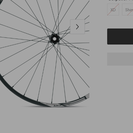
XD
Shi