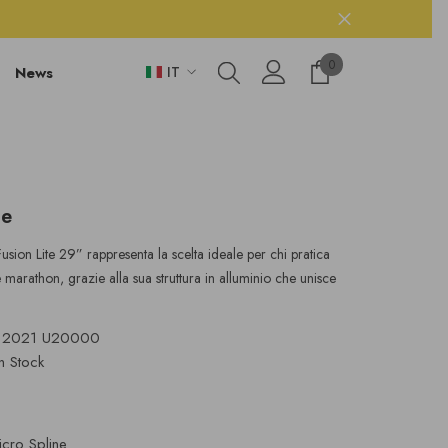
0 items
0
News
IT
IT
EN
te
sion Lite 29” rappresenta la scelta ideale per chi pratica
 marathon, grazie alla sua struttura in alluminio che unisce
 2021 U20000
In Stock
icro Spline