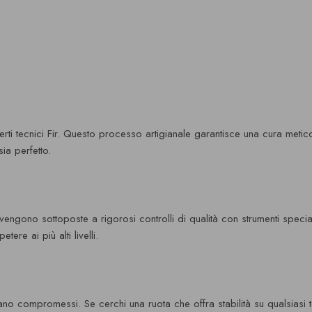
perti tecnici Fir. Questo processo artigianale garantisce una cura metic
ia perfetto.
e vengono sottoposte a rigorosi controlli di qualità con strumenti spec
ere ai più alti livelli.
tano compromessi. Se cerchi una ruota che offra stabilità su qualsiasi t