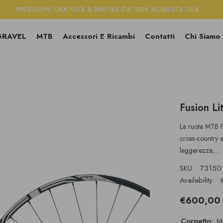
SPEDIZIONI GRATUITE A PARTIRE DA 100€
ACQUISTA ORA
GRAVEL
MTB
Accessori E Ricambi
Contatti
Chi Siamo
Fusion Li
La ruota MTB Fu
cross-country e
leggerezza,...
SKU:
73150
Availability:
€600,00
Corpetto:
M