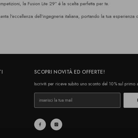
mpetizioni, la Fusion Lite 29” è la scelta perfetta per te.
nta l'eccellenza dell'ingegneria italiana, portando la tua esperienza d
TI
SCOPRI NOVITÀ ED OFFERTE!
Iscriviti per riceve subito uno sconto del 10% sul primo 